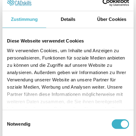
TMJR Parametro™
IMPLANTATE ZUR
GESICHTSKONTURIERUNG
Rekonstruktion der Orbitawand im Rahmen von
Zustimmung
Details
Über Cookies
Facial Contouring Implants
Carpitech™-Familie (Kahnbein, Mondbein,
Ulnakopf, Strenua One)
Schnitt- und Bohrführungen
Diese Webseite verwendet Cookies
Technische Spezifikationen
Wir verwenden Cookies, um Inhalte und Anzeigen zu
Design
Materialien
personalisieren, Funktionen für soziale Medien anbieten
Oberflächenbehandlungen
zu können und die Zugriffe auf unsere Website zu
Patient
analysieren. Außerdem geben wir Informationen zu Ihrer
Über uns
Nachrichten
Verwendung unserer Website an unsere Partner für
Courses
soziale Medien, Werbung und Analysen weiter. Unsere
Kontakt
Partner führen diese Informationen möglicherweise mit
Bestellen und nachverfolgen
weiteren Daten zusammen, die Sie ihnen bereitgestellt
Bestellen und nachverfolgen
haben oder die sie im Rahmen Ihrer Nutzung der Dienste
×
gesammelt haben.
Einwilligungsauswahl
Notwendig
Wenn Sie zum ersten Mal eine PSI verordnen, können Sie sich das
kurze Video ansehen, um zu sehen,
wie der Prozess funktioniert
.