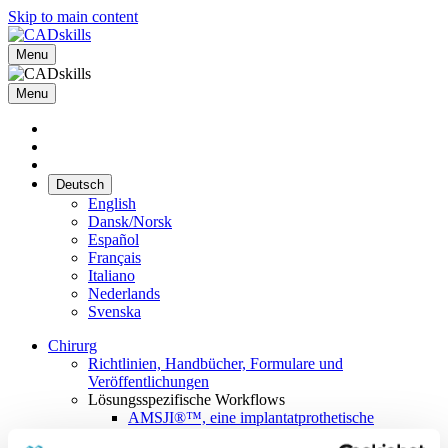
Skip to main content
Menu
Menu
Deutsch
English
Dansk/Norsk
Español
Français
Italiano
Nederlands
Svenska
Chirurg
Richtlinien, Handbücher, Formulare und
Veröffentlichungen
Lösungsspezifische Workflows
AMSJI®™, eine implantatprothetische
Versorgun